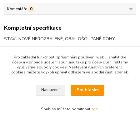
Komentáře
0
Kompletní specifikace
STAV- NOVÉ NEROZBALENÉ, OBAL OŠOUPANÉ ROHY
Pro základní funkčnost, zpříjemnění používání webu, analytické
účely a v případě udělení souhlasu také pro účely cílení reklamy
Zboží zařazeno v kategoriích
využíváme soubory cookies. Nastavení vlastních preferencí
cookies můžete kdykoli upravit odkazem ve spodní části stránek.
DVD - FILM, SERIÁL, DOKUMENTY
FILM ZAHRANIČÍ
Souhlasím
Nastavení
Souhlas můžete odmítnout
zde
.
Upravit sběr cookies.
Vytvořeno na
Eshop-rychle.cz