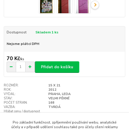
Dostupnost
Skladem 1 ks
Nejsme plátci DPH
70 Kč
/
ks
Přidat do košíku
ROZMĚR:
15 X 21
ROK:
2012
VYDAL:
PRAHA, LEDA
STAV:
VELMI PĚKNÉ
POČET STRAN:
168
VAZBA:
TVRDÁ
Hlídat cenu / dostupnost
Pro základní funkčnost, zpříjemnění používání webu, analytické
účely a v případě udělení souhlasu také pro účely cílení reklamy