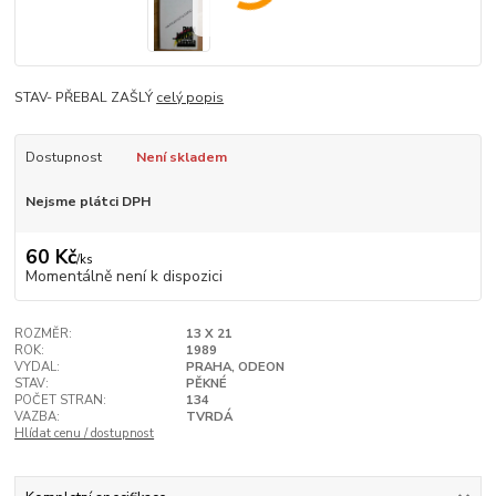
STAV- PŘEBAL ZAŠLÝ
celý popis
Dostupnost
Není skladem
Nejsme plátci DPH
60 Kč
/
ks
Momentálně není k dispozici
ROZMĚR:
13 X 21
ROK:
1989
VYDAL:
PRAHA, ODEON
STAV:
PĚKNÉ
POČET STRAN:
134
VAZBA:
TVRDÁ
Hlídat cenu / dostupnost