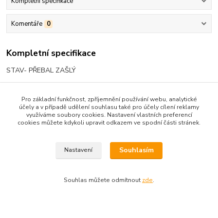
Kompletní specifikace
Komentáře
0
Kompletní specifikace
STAV- PŘEBAL ZAŠLÝ
Pro základní funkčnost, zpříjemnění používání webu, analytické
účely a v případě udělení souhlasu také pro účely cílení reklamy
Zboží zařazeno v kategoriích
využíváme soubory cookies. Nastavení vlastních preferencí
cookies můžete kdykoli upravit odkazem ve spodní části stránek.
BELETRIE KLASIKA
ČESKÁ
Souhlasím
Nastavení
Souhlas můžete odmítnout
zde
.
Upravit sběr cookies.