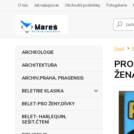
O nás
Jak nakupovat
Obchodní podmínky
Fotogalerie
Úvod
ARCHEOLOGIE
PRO
ARCHITEKTURA
ŽEN
ARCHIV,PRAHA, PRAGENSIS
BELETRIE KLASIKA
BELET-PRO ŽENY,DÍVKY
BELET- HARLEQUIN,
SEŠIT.ČTENÍ