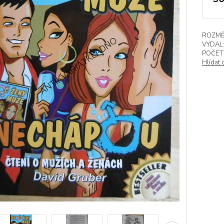
ROZMĚ
VYDAL
POČET
Hlídat 