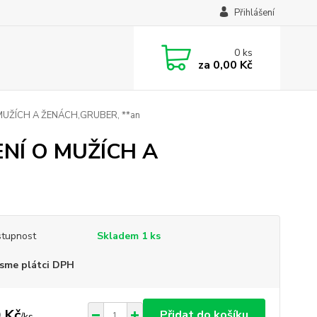
Přihlášení
0
ks
za
0,00 Kč
UŽÍCH A ŽENÁCH,GRUBER, **an
NÍ O MUŽÍCH A
tupnost
Skladem 1 ks
sme plátci DPH
 Kč
Přidat do košíku
/
ks