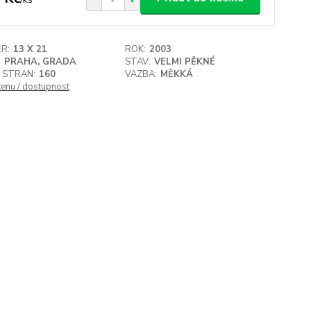
R:
13 X 21
ROK:
2003
:
PRAHA, GRADA
STAV:
VELMI PĚKNÉ
 STRAN:
160
VAZBA:
MĚKKÁ
cenu / dostupnost