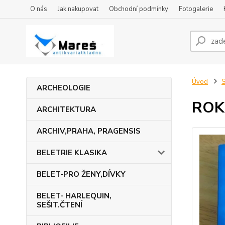
O nás
Jak nakupovat
Obchodní podmínky
Fotogalerie
Úvod
S
ARCHEOLOGIE
ROK
ARCHITEKTURA
ARCHIV,PRAHA, PRAGENSIS
BELETRIE KLASIKA
BELET-PRO ŽENY,DÍVKY
BELET- HARLEQUIN,
SEŠIT.ČTENÍ