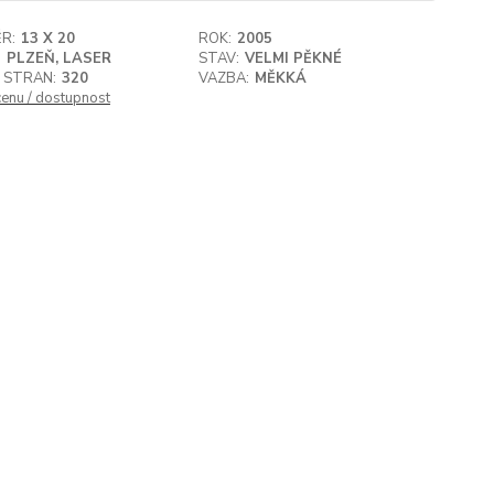
R:
13 X 20
ROK:
2005
:
PLZEŇ, LASER
STAV:
VELMI PĚKNÉ
 STRAN:
320
VAZBA:
MĚKKÁ
cenu / dostupnost