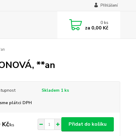
Přihlášení
0
ks
za
0,00 Kč
*an
ONOVÁ, **an
tupnost
Skladem 1 ks
sme plátci DPH
 Kč
Přidat do košíku
/
ks