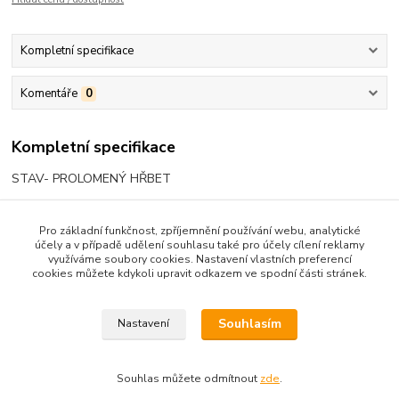
Kompletní specifikace
Komentáře
0
Kompletní specifikace
STAV- PROLOMENÝ HŘBET
Pro základní funkčnost, zpříjemnění používání webu, analytické
účely a v případě udělení souhlasu také pro účely cílení reklamy
Zboží zařazeno v kategoriích
využíváme soubory cookies. Nastavení vlastních preferencí
cookies můžete kdykoli upravit odkazem ve spodní části stránek.
SCI-FI, FANTASY, HOROR
FANTASY
Souhlasím
Nastavení
Souhlas můžete odmítnout
zde
.