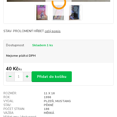
STAV- PROLOMENÝ HŘBET
celý popis
Dostupnost
Skladem 1 ks
Nejsme plátci DPH
40 Kč
/
ks
Přidat do košíku
ROZMĚR:
11 X 16
ROK:
1996
VYDAL:
PLZEŇ, MUSTANG
STAV:
PĚKNÉ
POČET STRAN:
186
VAZBA:
MĚKKÁ
Hlídat cenu / dostupnost