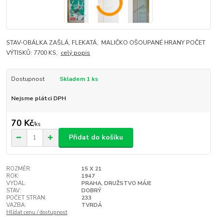
STAV-OBÁLKA ZAŠLÁ, FLEKATÁ, MALIČKO OŠOUPANÉ HRANY POČET
VÝTISKŮ: 7700 KS,
celý popis
Dostupnost
Skladem 1 ks
Nejsme plátci DPH
70 Kč
/
ks
Přidat do košíku
ROZMĚR:
15 X 21
ROK:
1947
VYDAL:
PRAHA, DRUŽSTVO MÁJE
STAV:
DOBRÝ
POČET STRAN:
233
VAZBA:
TVRDÁ
Hlídat cenu / dostupnost