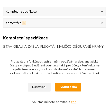
Kompletní specifikace
Komentáře
0
Kompletní specifikace
STAV-OBÁLKA ZAŠLÁ, FLEKATÁ, MALIČKO OŠOUPANÉ HRANY
POČET VÝTISKŮ: 7700 KS,
Pro základní funkčnost, zpříjemnění používání webu, analytické
účely a v případě udělení souhlasu také pro účely cílení reklamy
využíváme soubory cookies. Nastavení vlastních preferencí
cookies můžete kdykoli upravit odkazem ve spodní části stránek.
Zboží zařazeno v kategoriích
ČESKÁ
Souhlasím
Nastavení
Souhlas můžete odmítnout
zde
.