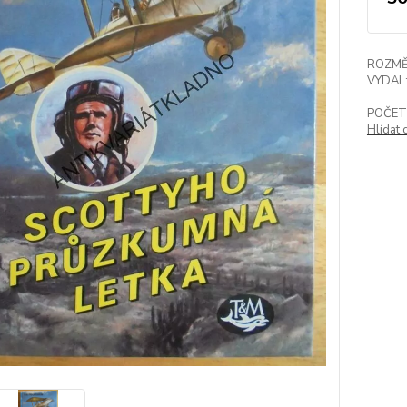
ROZMĚ
VYDAL
POČET
Hlídat 