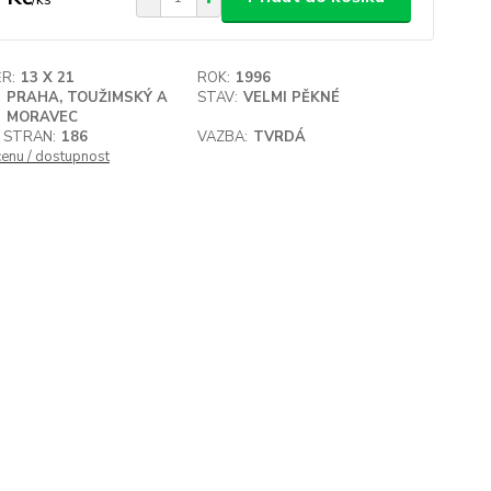
R:
13 X 21
ROK:
1996
:
PRAHA, TOUŽIMSKÝ A
STAV:
VELMI PĚKNÉ
MORAVEC
 STRAN:
186
VAZBA:
TVRDÁ
cenu / dostupnost