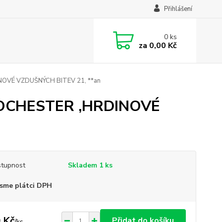
Přihlášení
0
ks
za
0,00 Kč
VÉ VZDUŠNÝCH BITEV 21, **an
CHESTER ,HRDINOVÉ
tupnost
Skladem 1 ks
sme plátci DPH
 Kč
Přidat do košíku
/
ks