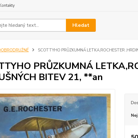
Kontakty
Hledat
DOBRODRUŽNÉ
SCOTTYHO PRŮZKUMNÁ LETKA,ROCHESTER ,HRDINO
TTYHO PRŮZKUMNÁ LETKA,RO
UŠNÝCH BITEV 21, **an
Dos
Nej
50