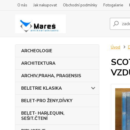
O nás
Jak nakupovat
Obchodní podmínky
Fotogalerie
Úvod
ARCHEOLOGIE
SCO
ARCHITEKTURA
VZD
ARCHIV,PRAHA, PRAGENSIS
BELETRIE KLASIKA
BELET-PRO ŽENY,DÍVKY
BELET- HARLEQUIN,
SEŠIT.ČTENÍ