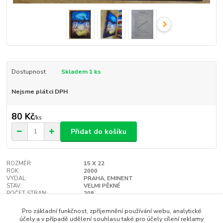
Dostupnost
Skladem 1 ks
Nejsme plátci DPH
80 Kč
/
ks
Přidat do košíku
ROZMĚR:
15 X 22
ROK:
2000
VYDAL:
PRAHA, EMINENT
STAV:
VELMI PĚKNÉ
POČET STRAN:
208
VAZBA:
TVRDÁ
Hlídat cenu / dostupnost
Pro základní funkčnost, zpříjemnění používání webu, analytické
účely a v případě udělení souhlasu také pro účely cílení reklamy