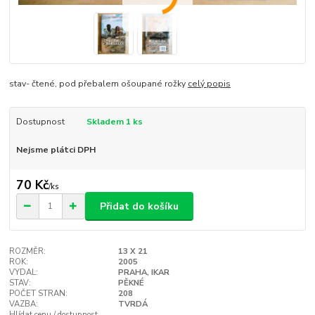
stav- čtené, pod přebalem ošoupané rožky
celý popis
Dostupnost
Skladem 1 ks
Nejsme plátci DPH
70 Kč
/
ks
Přidat do košíku
ROZMĚR:
13 X 21
ROK:
2005
VYDAL:
PRAHA, IKAR
STAV:
PĚKNÉ
POČET STRAN:
208
VAZBA:
TVRDÁ
Hlídat cenu / dostupnost