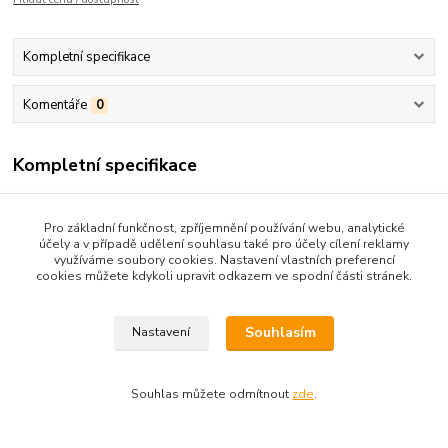
Kompletní specifikace
Komentáře
0
Kompletní specifikace
stav- čtené, pod přebalem ošoupané rožky
Pro základní funkčnost, zpříjemnění používání webu, analytické
účely a v případě udělení souhlasu také pro účely cílení reklamy
využíváme soubory cookies. Nastavení vlastních preferencí
cookies můžete kdykoli upravit odkazem ve spodní části stránek.
Zboží zařazeno v kategoriích
BELET-PRO ŽENY,DÍVKY
Souhlasím
Nastavení
Souhlas můžete odmítnout
zde
.
Upravit sběr cookies.