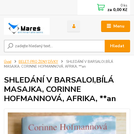
0
ks
za
0,00 Kč
Menu
Hledat
Úvod
BELET-PRO ŽENY,DÍVKY
SHLEDÁNÍ V BARSALOI,BÍLÁ
MASAJKA, CORINNE HOFMANNOVÁ, AFRIKA, **an
SHLEDÁNÍ V BARSALOI,BÍLÁ
MASAJKA, CORINNE
HOFMANNOVÁ, AFRIKA, **an