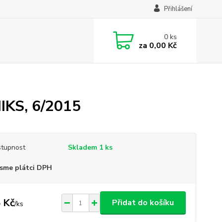
Přihlášení
0
ks
za
0,00 Kč
KS, 6/2015
tupnost
Skladem 1 ks
sme plátci DPH
 Kč
Přidat do košíku
/
ks