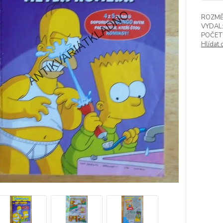
ROZMĚ
VYDAL
POČET
Hlídat 