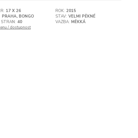
R:
17 X 26
ROK:
2015
:
PRAHA, BONGO
STAV:
VELMI PĚKNÉ
 STRAN:
40
VAZBA:
MĚKKÁ
cenu / dostupnost