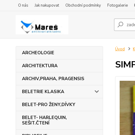
O nás
Jak nakupovat
Obchodní podmínky
Fotogalerie
Úvod
ARCHEOLOGIE
SIM
ARCHITEKTURA
ARCHIV,PRAHA, PRAGENSIS
BELETRIE KLASIKA
BELET-PRO ŽENY,DÍVKY
BELET- HARLEQUIN,
SEŠIT.ČTENÍ