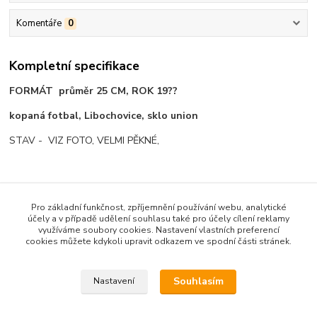
Komentáře
0
Kompletní specifikace
FORMÁT průměr 25 CM, ROK 19??
kopaná fotbal, Libochovice, sklo union
STAV - VIZ FOTO, VELMI PĚKNÉ,
Pro základní funkčnost, zpříjemnění používání webu, analytické
účely a v případě udělení souhlasu také pro účely cílení reklamy
Zboží zařazeno v kategoriích
využíváme soubory cookies. Nastavení vlastních preferencí
cookies můžete kdykoli upravit odkazem ve spodní části stránek.
STAROŽITNICTVÍ
ZAJÍMAVOSTI,
Souhlasím
Nastavení