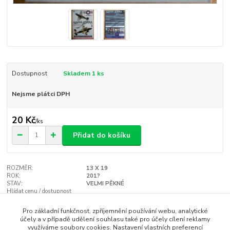
Dostupnost
Skladem 1 ks
Nejsme plátci DPH
20 Kč
/
ks
Přidat do košíku
ROZMĚR:
13 X 19
ROK:
201?
STAV:
VELMI PĚKNÉ
Hlídat cenu / dostupnost
Pro základní funkčnost, zpříjemnění používání webu, analytické
účely a v případě udělení souhlasu také pro účely cílení reklamy
Zboží zařazeno v kategoriích
využíváme soubory cookies. Nastavení vlastních preferencí