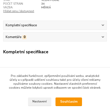
STAV:
VELMI PĚKNÉ
POČET STRAN:
34
VAZBA:
MĚKKÁ
Hlídat cenu / dostupnost
Kompletní specifikace
Komentáře
0
Kompletní specifikace
Pro základní funkčnost, zpříjemnění používání webu, analytické
účely a v případě udělení souhlasu také pro účely cílení reklamy
využíváme soubory cookies. Nastavení vlastních preferencí
cookies můžete kdykoli upravit odkazem ve spodní části stránek.
Zboží zařazeno v kategoriích
HOBBY, DOMÁCNOST, KUTILSTVÍ
Souhlasím
Nastavení