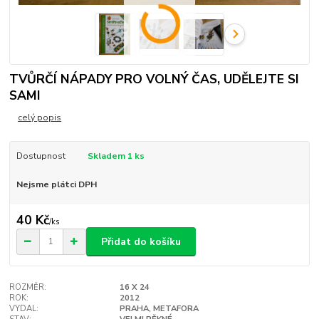
TVŮRČÍ NÁPADY PRO VOLNÝ ČAS, UDĚLEJTE SI
SAMI
celý popis
Dostupnost
Skladem 1 ks
Nejsme plátci DPH
40 Kč
/
ks
Přidat do košíku
ROZMĚR:
16 X 24
ROK:
2012
VYDAL:
PRAHA, METAFORA