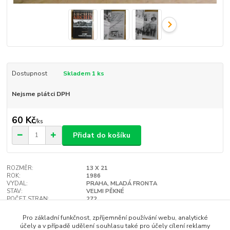
Dostupnost
Skladem 1 ks
Nejsme plátci DPH
60 Kč
/
ks
Přidat do košíku
ROZMĚR:
13 X 21
ROK:
1986
VYDAL:
PRAHA, MLADÁ FRONTA
STAV:
VELMI PĚKNÉ
POČET STRAN:
272
VAZBA:
MĚKKÁ
Hlídat cenu / dostupnost
Pro základní funkčnost, zpříjemnění používání webu, analytické
účely a v případě udělení souhlasu také pro účely cílení reklamy