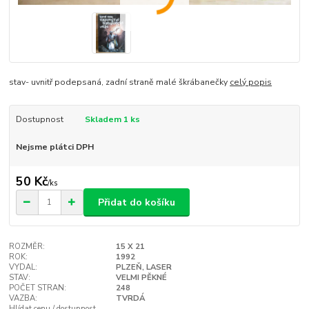
stav- uvnitř podepsaná, zadní straně malé škrábanečky
celý popis
Dostupnost
Skladem 1 ks
Nejsme plátci DPH
50 Kč
/
ks
Přidat do košíku
ROZMĚR:
15 X 21
ROK:
1992
VYDAL:
PLZEŇ, LASER
STAV:
VELMI PĚKNÉ
POČET STRAN:
248
VAZBA:
TVRDÁ
Hlídat cenu / dostupnost