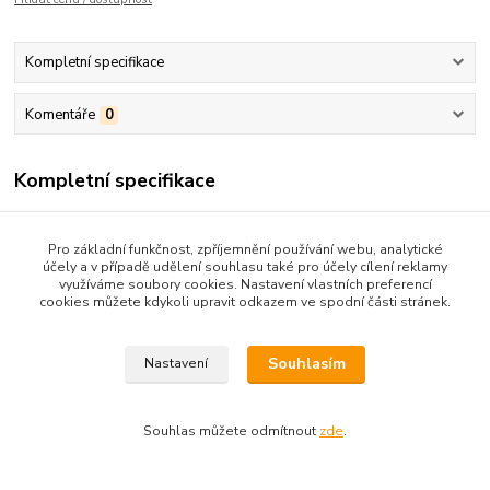
Kompletní specifikace
Komentáře
0
Kompletní specifikace
stav- uvnitř podepsaná, zadní straně malé škrábanečky
Pro základní funkčnost, zpříjemnění používání webu, analytické
účely a v případě udělení souhlasu také pro účely cílení reklamy
využíváme soubory cookies. Nastavení vlastních preferencí
cookies můžete kdykoli upravit odkazem ve spodní části stránek.
Zboží zařazeno v kategoriích
DOBRODRUŽNÉ
Souhlasím
Nastavení
Souhlas můžete odmítnout
zde
.
Upravit sběr cookies.