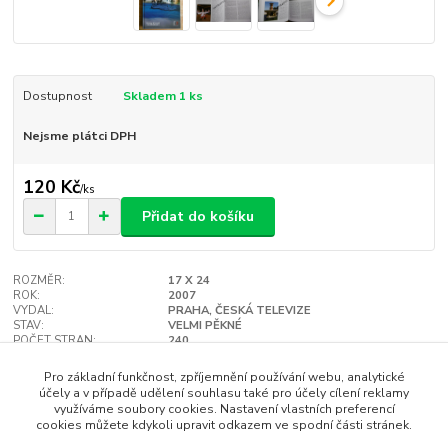
Dostupnost
Skladem 1 ks
Nejsme plátci DPH
120 Kč
/
ks
Přidat do košíku
ROZMĚR:
17 X 24
ROK:
2007
VYDAL:
PRAHA, ČESKÁ TELEVIZE
STAV:
VELMI PĚKNÉ
POČET STRAN:
240
VAZBA:
TVRDÁ
Hlídat cenu / dostupnost
Pro základní funkčnost, zpříjemnění používání webu, analytické
účely a v případě udělení souhlasu také pro účely cílení reklamy
využíváme soubory cookies. Nastavení vlastních preferencí
cookies můžete kdykoli upravit odkazem ve spodní části stránek.
Zboží zařazeno v kategoriích