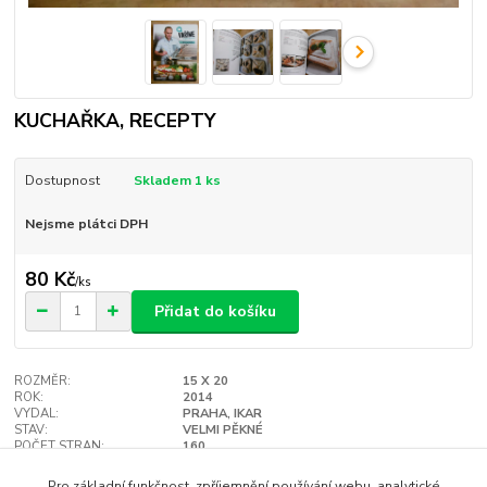
KUCHAŘKA, RECEPTY
Dostupnost
Skladem 1 ks
Nejsme plátci DPH
80 Kč
/
ks
Přidat do košíku
ROZMĚR:
15 X 20
ROK:
2014
VYDAL:
PRAHA, IKAR
STAV:
VELMI PĚKNÉ
POČET STRAN:
160
VAZBA:
MĚKKÁ
Hlídat cenu / dostupnost
Pro základní funkčnost, zpříjemnění používání webu, analytické