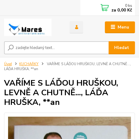
0
ks
za
0,00 Kč
Menu
Hledat
Úvod
KUCHAŘKY
VAŘÍME S LÁĎOU HRUŠKOU, LEVNĚ A CHUTNĚ...,
LÁĎA HRUŠKA, **an
VAŘÍME S LÁĎOU HRUŠKOU,
LEVNĚ A CHUTNĚ..., LÁĎA
HRUŠKA, **an