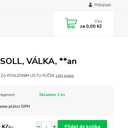
Přihlášení
0
ks
za
0,00 Kč
n
SOLL, VÁLKA, **an
 ZA POSLEDNÍM LISTU FLÍČEK
celý popis
tupnost
Skladem 1 ks
sme plátci DPH
 Kč
Přidat do košíku
/
ks