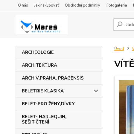
O nás
Jak nakupovat
Obchodní podmínky
Fotogalerie
Úvod
ARCHEOLOGIE
VÍTĚ
ARCHITEKTURA
ARCHIV,PRAHA, PRAGENSIS
BELETRIE KLASIKA
BELET-PRO ŽENY,DÍVKY
BELET- HARLEQUIN,
SEŠIT.ČTENÍ