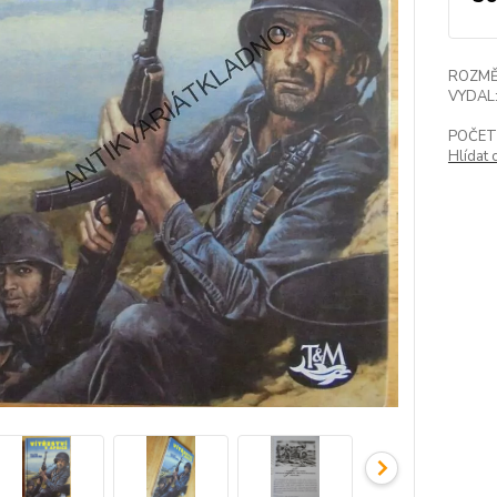
ROZMĚ
VYDAL
POČET
Hlídat 