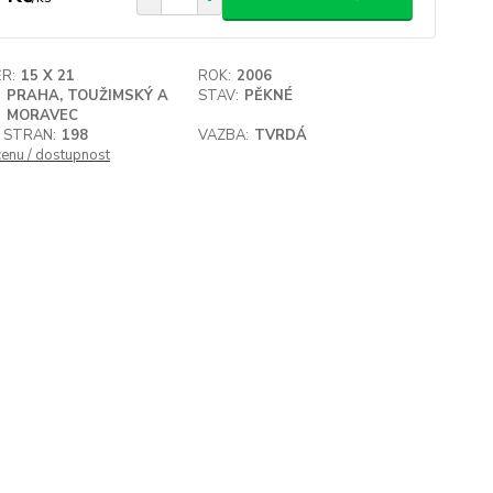
R:
15 X 21
ROK:
2006
:
PRAHA, TOUŽIMSKÝ A
STAV:
PĚKNÉ
MORAVEC
 STRAN:
198
VAZBA:
TVRDÁ
cenu / dostupnost