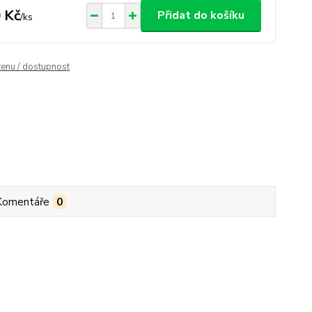
 Kč
Přidat do košíku
/
ks
cenu / dostupnost
Komentáře
0