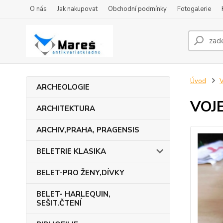
O nás
Jak nakupovat
Obchodní podmínky
Fotogalerie
Úvod
ARCHEOLOGIE
VOJ
ARCHITEKTURA
ARCHIV,PRAHA, PRAGENSIS
BELETRIE KLASIKA
BELET-PRO ŽENY,DÍVKY
BELET- HARLEQUIN,
SEŠIT.ČTENÍ