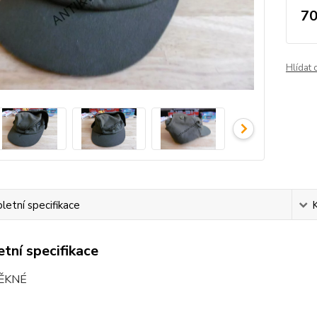
70
Hlídat 
etní specifikace
tní specifikace
PĚKNÉ