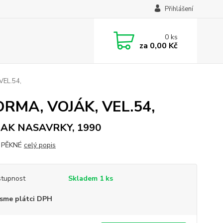
Přihlášení
0
ks
za
0,00 Kč
VEL.54,
RMA, VOJÁK, VEL.54,
AK NASAVRKY, 1990
 PĚKNÉ
celý popis
tupnost
Skladem 1 ks
sme plátci DPH