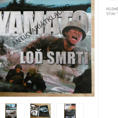
ROZMĚ
STAV: