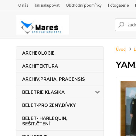
O nás
Jak nakupovat
Obchodní podmínky
Fotogalerie
Úvod
ARCHEOLOGIE
YAM
ARCHITEKTURA
ARCHIV,PRAHA, PRAGENSIS
BELETRIE KLASIKA
BELET-PRO ŽENY,DÍVKY
BELET- HARLEQUIN,
SEŠIT.ČTENÍ