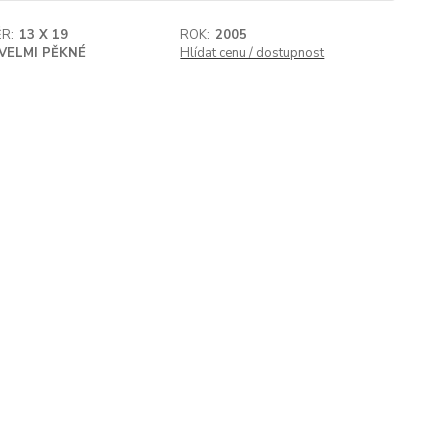
R:
13 X 19
ROK:
2005
VELMI PĚKNÉ
Hlídat cenu / dostupnost