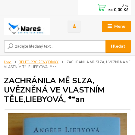
0
ks
za
0,00 Kč
Menu
Hledat
Úvod
BELET-PRO ŽENY,DÍVKY
ZACHRÁNILA MĚ SLZA, UVĚZNĚNÁ VE
VLASTNÍM TĚLE,LIEBYOVÁ, **an
ZACHRÁNILA MĚ SLZA,
UVĚZNĚNÁ VE VLASTNÍM
TĚLE,LIEBYOVÁ, **an