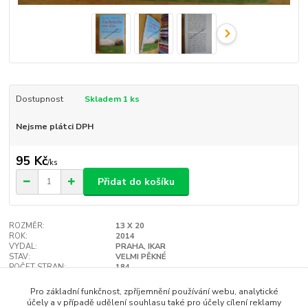
Dostupnost
Skladem 1 ks
Nejsme plátci DPH
95 Kč
/
ks
Přidat do košíku
ROZMĚR:
13 X 20
ROK:
2014
VYDAL:
PRAHA, IKAR
STAV:
VELMI PĚKNÉ
POČET STRAN:
184
VAZBA:
TVRDÁ
Hlídat cenu / dostupnost
Pro základní funkčnost, zpříjemnění používání webu, analytické
účely a v případě udělení souhlasu také pro účely cílení reklamy