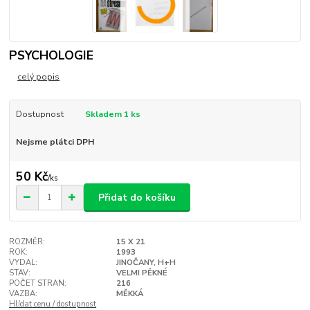
PSYCHOLOGIE
celý popis
Dostupnost
Skladem 1 ks
Nejsme plátci DPH
50 Kč
/
ks
Přidat do košíku
ROZMĚR:
15 X 21
ROK:
1993
VYDAL:
JINOČANY, H+H
STAV:
VELMI PĚKNÉ
POČET STRAN:
216
VAZBA:
MĚKKÁ
Hlídat cenu / dostupnost