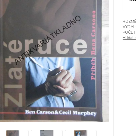
ROZMĚ
VYDAL
POČET
Hlídat 