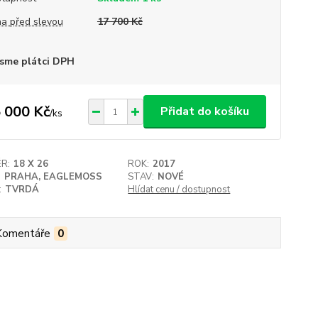
a před slevou
17 700 Kč
sme plátci DPH
 000 Kč
Přidat do košíku
/
ks
R:
18 X 26
ROK:
2017
:
PRAHA, EAGLEMOSS
STAV:
NOVÉ
:
TVRDÁ
Hlídat cenu / dostupnost
Komentáře
0