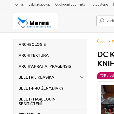
O nás
Jak nakupovat
Obchodní podmínky
Fotogalerie
Úvod
ARCHEOLOGIE
DC K
ARCHITEKTURA
KNI
ARCHIV,PRAHA, PRAGENSIS
TOP prod
BELETRIE KLASIKA
BELET-PRO ŽENY,DÍVKY
BELET- HARLEQUIN,
SEŠIT.ČTENÍ