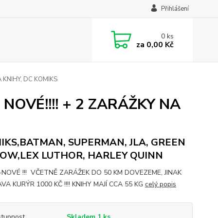
Přihlášení
0
ks
za
0,00 Kč
A KNIHY, DC KOMIKS
NOVÉ!!!! + 2 ZARÁŽKY NA
IKS,BATMAN, SUPERMAN, JLA, GREEN
OW,LEX LUTHOR, HARLEY QUINN
-NOVÉ !!! VČETNĚ ZARÁŽEK DO 50 KM DOVEZEME, JINAK
A KURÝR 1000 KČ !!!! KNIHY MAJÍ CCA 55 KG
celý popis
tupnost
Skladem 1 ks